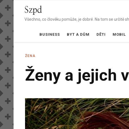
Szpd
Všechno, co člověku pomůže, je dobré. Na tom se určitě sho
BUSINESS
BYT A DŮM
DĚTI
MOBIL
ŽENA
Ženy a jejich 