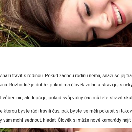
 snaží trávit s rodinou. Pokud žádnou rodinu nemá, snaží se jej
 kina. Rozhodně je dobře, pokud má člověk volno a stráví jej s ně
 vůbec nic, ale lepší je, pokud svůj volný čas můžete strávit sk
kterou byste rádi trávili čas, pak byste se měli pokusit si takov
by vám mohl sednout, hledat. Člověk si může nové kamarády najít j