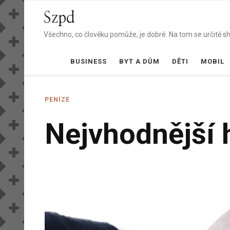
Szpd
Všechno, co člověku pomůže, je dobré. Na tom se určitě sho
BUSINESS
BYT A DŮM
DĚTI
MOBIL
PENÍZE
Nejvhodnější 