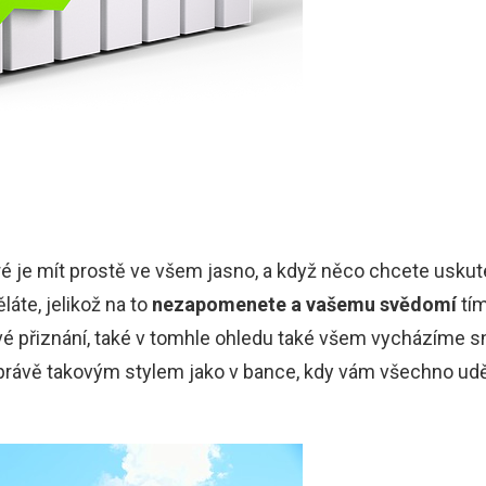
 je mít prostě ve všem jasno, a když něco chcete uskutečni
láte, jelikož na to
nezapomenete a vašemu svědomí
tím
é přiznání, také v tomhle ohledu také všem vycházíme sna
rávě takovým stylem jako v bance, kdy vám všechno uděl