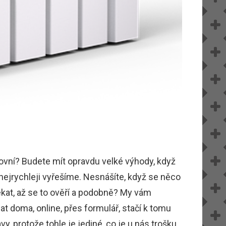
kovní? Budete mít opravdu velké výhody, když
nejrychleji vyřešíme. Nesnášíte, když se něco
kat, až se to ověří a podobně? My vám
dat doma, online, přes formulář, stačí k tomu
y, protože tohle je jediné, co je u nás trošku