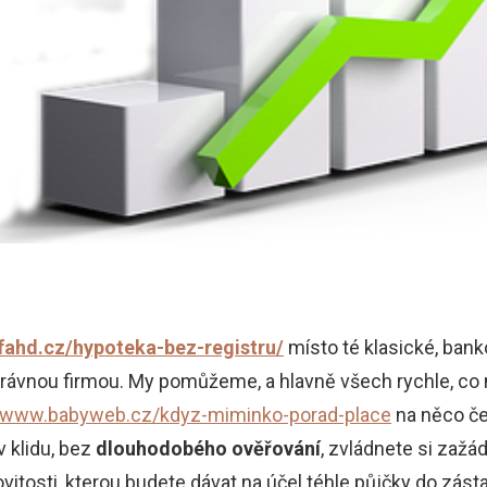
fahd.cz/hypoteka-bez-registru/
místo té klasické, ban
správnou firmou. My pomůžeme, a hlavně všech rychle, co 
//www.babyweb.cz/kdyz-miminko-porad-place
na něco če
v klidu, bez
dlouhodobého ověřování
, zvládnete si zažá
vitosti, kterou budete dávat na účel téhle půjčky do zástav