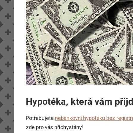
Hypotéka, která vám přij
Potřebujete
nebankovní hypotéku bez registr
zde pro vás přichystány!