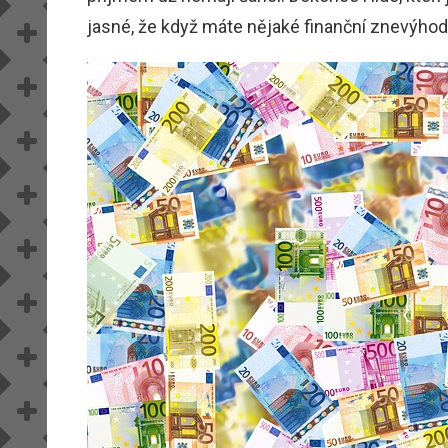
jasné, že když máte nějaké finanční znevýhod