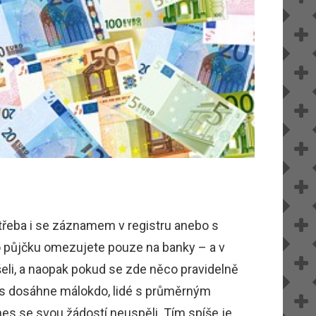
 třeba i se záznamem v registru anebo s
 o půjčku omezujete pouze na banky – a v
šeli, a naopak pokud se zde něco pravidelně
dnes dosáhne málokdo, lidé s průměrným
dnes se svou žádostí neuspěli. Tím spíše je