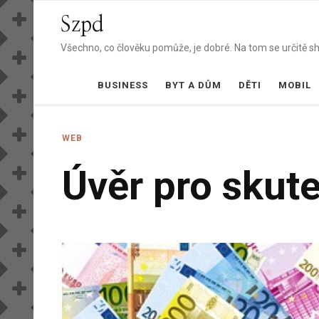
Szpd
Všechno, co člověku pomůže, je dobré. Na tom se určitě sho
BUSINESS
BYT A DŮM
DĚTI
MOBIL
WEB
Úvěr pro skute