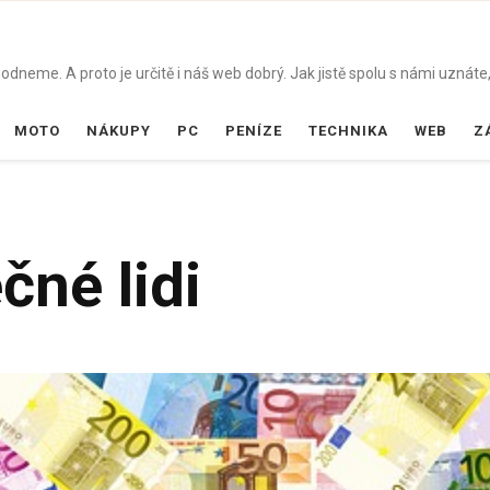
dneme. A proto je určitě i náš web dobrý. Jak jistě spolu s námi uznáte,
MOTO
NÁKUPY
PC
PENÍZE
TECHNIKA
WEB
Z
čné lidi