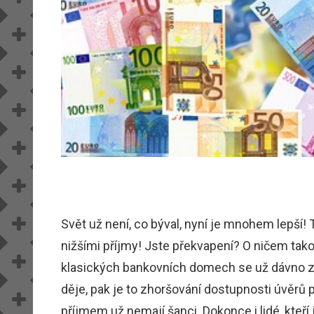
Svět už není, co býval, nyní je mnohem lepší
nižšími příjmy! Jste překvapení? O ničem tak
klasických bankovních domech se už dávno zast
děje, pak je to zhoršování dostupnosti úvěrů 
příjmem už nemají šanci. Dokonce i lidé, kteří