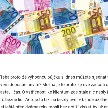
! Třeba proto, že výhodnou půjčku si dnes můžete sjednat
ovém doposud nevíte? Možná je to proto, že své žádosti
avil čas. O vstřícnosti ke klientům zde stále nic nesly
pro běžné lidi. Ano, je to tak, na běžný úvěr v bance už 
 jej ještě před dvěma roky mohli bez potíží získat, by už 