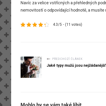
Navíc za velice vstřícných a přehledných pod
nemovitostí o odpovídající hodnotě, a musíte 
4.3/5 - (11 votes)
PŘEDCHOZÍ ČLÁNEK
Jaké typy mužů jsou nejžádanější
Mohlo by se vám také líbit...