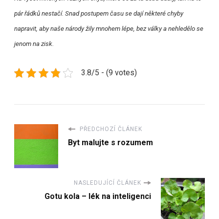
pár řádků nestačí. Snad postupem času se dají některé chyby
napravit, aby naše národy žily mnohem lépe, bez války a nehledělo se
jenom na zisk.
3.8/5 - (9 votes)
PŘEDCHOZÍ ČLÁNEK
Byt malujte s rozumem
NASLEDUJÍCÍ ČLÁNEK
Gotu kola – lék na inteligenci