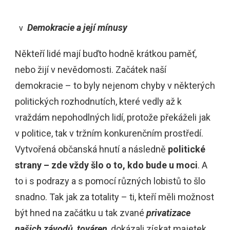
Demokracie a její mínusy
v
Někteří lidé mají buďto hodně krátkou paměť,
nebo žijí v nevědomosti. Začátek naší
demokracie – to byly nejenom chyby v některých
politických rozhodnutích, které vedly až k
vraždám nepohodlných lidí, protože překáželi jak
v politice, tak v tržním konkurenčním prostředí.
Vytvořená občanská hnutí a následně
politické
strany – zde vždy šlo o to, kdo bude u moci
. A
to i s podrazy a s pomocí různých lobistů to šlo
snadno. Tak jak za totality – ti, kteří měli možnost
být hned na začátku u tak zvané
privatizace
našich závodů, továren
, dokázali získat majetek