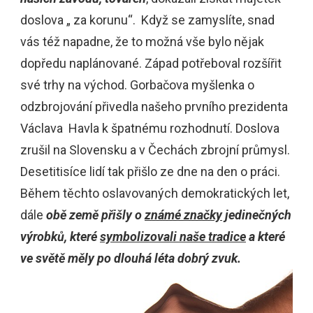
doslova „ za korunu“.
Když se zamyslíte, snad
vás též napadne, že to možná vše bylo nějak
dopředu naplánované. Západ potřeboval rozšířit
své trhy na východ. Gorbačova myšlenka o
odzbrojování přivedla našeho prvního prezidenta
Václava
Havla k špatnému rozhodnutí. Doslova
zrušil na Slovensku a v Čechách zbrojní průmysl.
Desetitisíce lidí tak přišlo ze dne na den o práci.
Během těchto oslavovaných demokratických let,
dále
obě země přišly o
známé značky
jedinečných
výrobků, které
symbolizovali naše tradice
a které
ve světě měly po dlouhá léta dobrý zvuk.