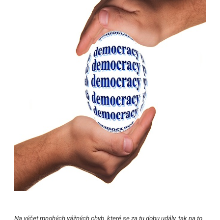
Na výčet mnohých vážných chyb, které se za tu dobu udály, tak na to