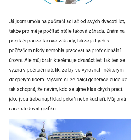
Já jsem uměla na počítači asi až od svých dvaceti let,
takže pro mě je počítač stále taková záhada. Znám na
počítači pouze takové základy, takže já bych s
počítačem nikdy nemohla pracovat na profesionální
úrovni. Ale můj bratr, kterému je dvanáct let, tak ten se
vyzná v počítači natolik, že by se vyrovnal i některým
dospělým lidem. Myslím si, že další generace bude už
tak schopná, že nevím, kdo se ujme klasických prací,
jako jsou třeba například pekaři nebo kuchaři. Můj bratr
chce studovat grafiku.