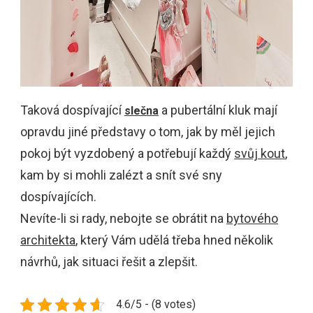
Taková dospívající
a pubertální kluk mají
slečna
opravdu jiné představy o tom, jak by měl jejich
pokoj být vyzdobený a potřebují každý
svůj kout
,
kam by si mohli zalézt a snít své sny
dospívajících.
Nevíte-li si rady, nebojte se obrátit na
bytového
architekta
, který Vám udělá třeba hned několik
návrhů, jak situaci řešit a zlepšit.
4.6/5 - (8 votes)