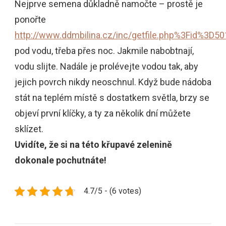
Nejprve semena důkladně namočte – prostě je
ponořte
http://www.ddmbilina.cz/inc/getfile.php%3Fid%3D50
pod vodu, třeba přes noc. Jakmile nabobtnají,
vodu slijte. Nadále je prolévejte vodou tak, aby
jejich povrch nikdy neoschnul. Když bude nádoba
stát na teplém místě s dostatkem světla, brzy se
objeví první klíčky, a ty za několik dní můžete
sklízet.
Uvidíte, že si na této křupavé zelenině
dokonale pochutnáte!
4.7/5 - (6 votes)