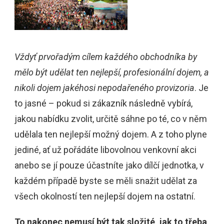
Vždyť prvořadým cílem každého obchodníka by
mělo být udělat ten nejlepší, profesionální dojem, a
nikoli dojem jakéhosi nepodařeného provizoria
. Je
to jasné – pokud si zákazník následně vybírá,
jakou nabídku zvolit, určitě sáhne po té, co v něm
udělala ten nejlepší možný dojem. A z toho plyne
jediné, ať už pořádáte libovolnou venkovní akci
anebo se jí pouze účastníte jako dílčí jednotka, v
každém případě byste se měli snažit udělat za
všech okolností ten nejlepší dojem na ostatní.
To nakonec nemusí být tak složité, jak to třeba