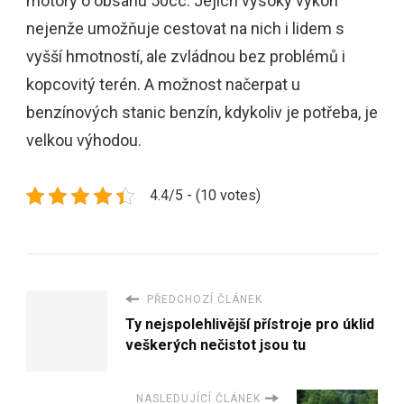
motory o obsahu 50cc. Jejich vysoký výkon
nejenže umožňuje cestovat na nich i lidem s
vyšší hmotností, ale zvládnou bez problémů i
kopcovitý terén. A možnost načerpat u
benzínových stanic benzín, kdykoliv je potřeba, je
velkou výhodou.
4.4/5 - (10 votes)
PŘEDCHOZÍ ČLÁNEK
Ty nejspolehlivější přístroje pro úklid
veškerých nečistot jsou tu
NASLEDUJÍCÍ ČLÁNEK